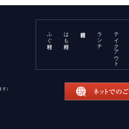
ふぐ料理
はも料理
ランチ
テイクアウト
分
ます）