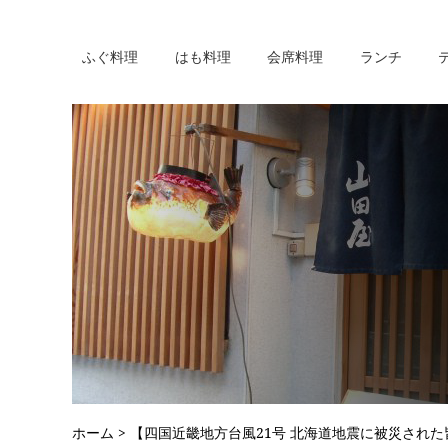
ふぐ料理
はも料理
会席料理
ランチ
ホーム
> 【四国近畿地方台風21号 北海道地震に被災され