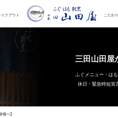
テイクアウト
こだわ
三田山田屋
ふぐメニュー・はも
休日・緊急時短宣
た皆様へ】