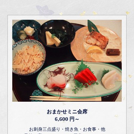
おまかせミニ会席
6,600 円～
お刺身三点盛り・焼き魚・お食事・他