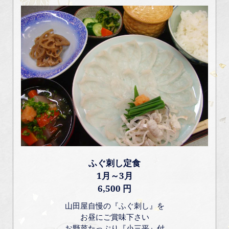
ふぐ刺し定食
1月～3月
6,500 円
山田屋自慢の『ふぐ刺し』を
お昼にご賞味下さい
お野菜たっぷり『小三平』付