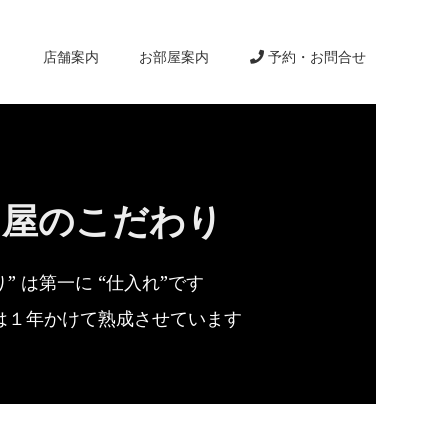
り
店舗案内
お部屋案内
予約・お問合せ
田屋のこだわり
” は第一に “仕入れ”です
”は１年かけて熟成させています