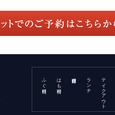
ふぐ料理
はも料理
ランチ
テイクアウト
分