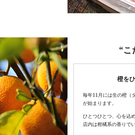
“こ
橙を
毎年11月には生の橙（
が始まります。
ひとつひとつ、心を込
店内は柑橘系の香りでい