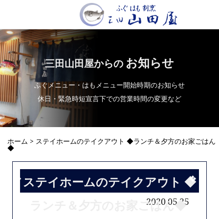
お知らせ
三田山田屋からの
ふぐメニュー・はもメニュー開始時期のお知らせ
休日・緊急時短宣言下での営業時間の変更など
ホーム
> ステイホームのテイクアウト ◆ランチ＆夕方のお家ごはん
◆
ステイホームのテイクアウト ◆
2020.05.25
ランチ＆夕方のお家ごはん◆