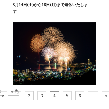
8月14日(土)から16日(月)まで連休いたしま
す
8
« 先
«
...
2
3
4
5
6
...
»